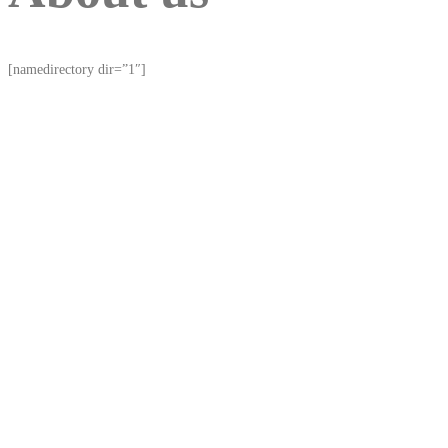
[namedirectory dir=”1″]