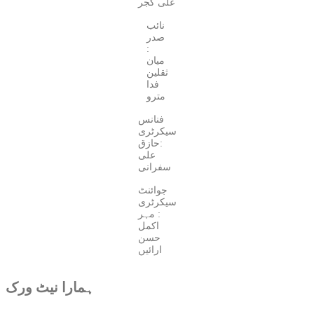
علی گجر
نائب
صدر
:
میان
ثقلین
فدا
مترو
فنانس
سیکرٹری
:حازق
علی
سفرانی
جوائنٹ
سیکرٹری
: مہر
اکمل
حسن
ارائیں
ہمارا نیٹ ورک