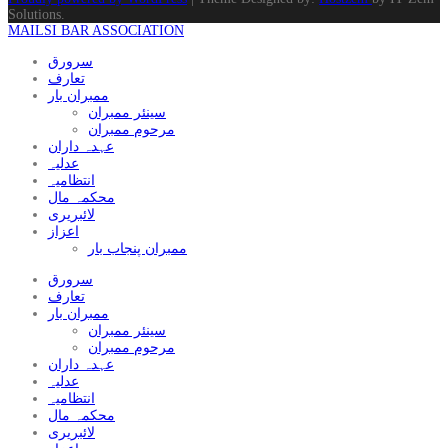
Solutions.
MAILSI BAR ASSOCIATION
سرورق
تعارف
ممبران بار
سینئر ممبران
مرحوم ممبران
عہدہ داران
عدلیہ
انتظامیہ
محکمہ مال
لائبریری
اعزاز
ممبران پنجاب بار
سرورق
تعارف
ممبران بار
سینئر ممبران
مرحوم ممبران
عہدہ داران
عدلیہ
انتظامیہ
محکمہ مال
لائبریری