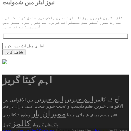
نیوز لیٹر میں شمولیت
تازہ ترین خبریں روزانہ اپنے میل باکس میں حاصل کرنے کے لیے
ہمارے نیوز لیٹر میں سبسکرائب کریں۔ بے فکر رہیں، ہمیں بھی
سپیمنگ سے نفرت ہے!
اہم کیٹا گریز
اہم خبریں
اہم خبریں
آج کے کالمز
بین الاقوامی
بین
الاقوامی خبریں
دلچسپ و عجیب
شوبز
صحت
تعلیم
عہدہ داران بار
فیچر
ممبران بار
ملٹی میڈیا
ویڈیوز
ٹیکنالوجی
کالمز
مرحوم ممبران بار
کالمز
پاکستان
کاروبار
کھیل
Proudly powered by WordPress
|
Theme Designed by:
Hostzem
by IT Zem