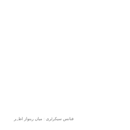
فنانس سیکرٹری : میاں ربنواز اظہر