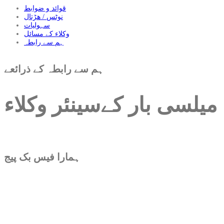
قوائد و ضوابط
نوٹس / ھڑتال
سہولیات
وکلاء کے مسائل
ہم سے رابطہ
ہم سے رابطہ کے ذرائعے
میلسی بار کےسینئر وکلاء
ہمارا فیس بک پیج